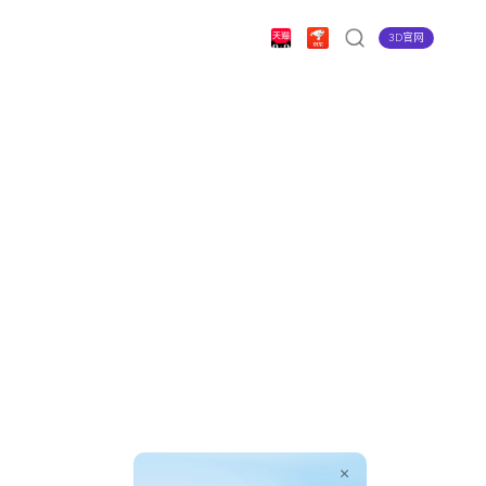
3D官网
育