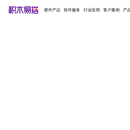
硬件产品
软件服务
行业应用
客户案例
产
智慧文博
虚拟仿真
三维扫描仪
3D数字化场景展销
手持式三维扫描系统
博物馆
教育/科研
智慧政务
真彩色三维扫描系统
教育/科研
企业展销
工业级三维扫描系统
陶瓷艺术
陶瓷艺术
空间三维激光扫描系统
文化传媒
电子商务
文旅/景区
自动化产品拍摄系统
中外展会
智能制造
360°拍摄系统
数码电子
平铺拍摄系统
家居/地产
企业营销