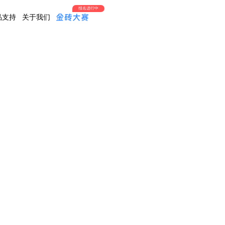
报名进行中
品支持
关于我们
3D数字化产品营销
新
C2F/C2M 3D产品定制
智慧教
品/
重
点
陶瓷艺术
汽车定制
仿真实训
推
荐
数码电子
智能家电
数字教育
智能制造
服饰/箱包
校史馆
汽车定制
产品包装
智能家电
家居/地产
服饰/箱包